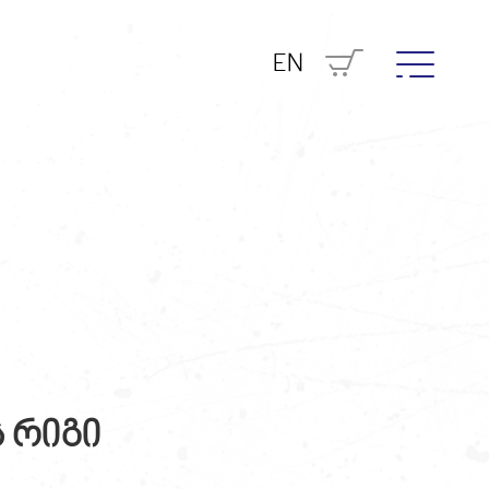
EN
 რიგი